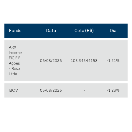
Fundo
Data
Cota (R$)
Dia
ARX
Income
FIC FIF
06/08/2026
103,34544158
-1,21%
-
Ações
- Resp
Ltda
IBOV
06/08/2026
-
-1,23%
-