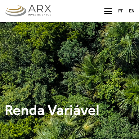
|
PT
EN
Renda Variável