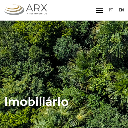
|
PT
EN
Imobiliário