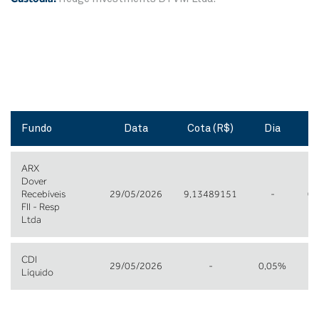
Fundo
Data
Cota (R$)
Dia
M
ARX
Dover
Recebíveis
29/05/2026
9,13489151
-
0,
FII - Resp
Ltda
CDI
29/05/2026
-
0,05%
1,
Líquido