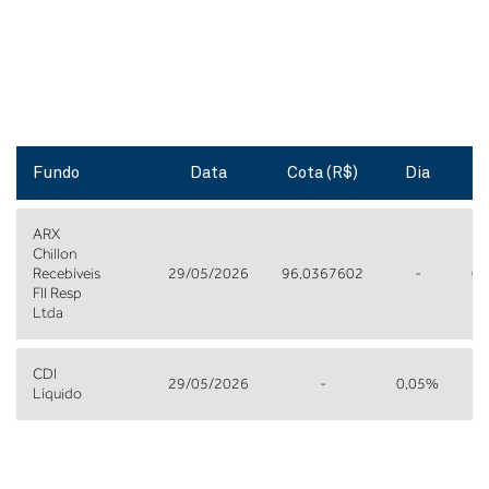
Fundo
Data
Cota (R$)
Dia
M
ARX
Chillon
Recebíveis
29/05/2026
96,0367602
-
0,
FII Resp
Ltda
CDI
29/05/2026
-
0,05%
1,
Líquido