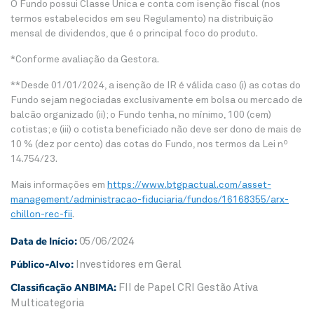
O Fundo possui Classe Única e conta com isenção fiscal (nos
termos estabelecidos em seu Regulamento) na distribuição
mensal de dividendos, que é o principal foco do produto.
*Conforme avaliação da Gestora.
**Desde 01/01/2024, a isenção de IR é válida caso (i) as cotas do
Fundo sejam negociadas exclusivamente em bolsa ou mercado de
balcão organizado (ii); o Fundo tenha, no mínimo, 100 (cem)
cotistas; e (iii) o cotista beneficiado não deve ser dono de mais de
10 % (dez por cento) das cotas do Fundo, nos termos da Lei nº
14.754/23.
Mais informações em
https://www.btgpactual.com/asset-
management/administracao-fiduciaria/fundos/16168355/arx-
chillon-rec-fii
.
Data de Início:
05/06/2024
Público-Alvo:
Investidores em Geral
Classificação ANBIMA:
FII de Papel CRI Gestão Ativa
Multicategoria