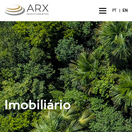
|
PT
EN
Imobiliário